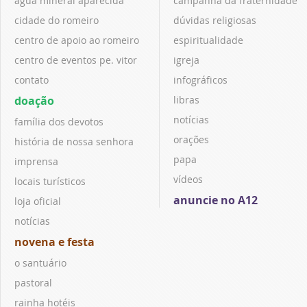
água mineral aparecida
campanha da fraternidade
cidade do romeiro
dúvidas religiosas
centro de apoio ao romeiro
espiritualidade
centro de eventos pe. vitor
igreja
contato
infográficos
doação
libras
notícias
família dos devotos
orações
história de nossa senhora
papa
imprensa
vídeos
locais turísticos
anuncie no A12
loja oficial
notícias
novena e festa
o santuário
pastoral
rainha hotéis