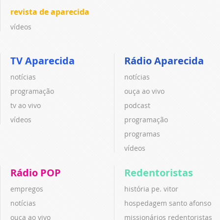
revista de aparecida
vídeos
TV Aparecida
Rádio Aparecida
notícias
notícias
programação
ouça ao vivo
tv ao vivo
podcast
vídeos
programação
programas
vídeos
Rádio POP
Redentoristas
empregos
história pe. vitor
notícias
hospedagem santo afonso
ouça ao vivo
missionários redentoristas