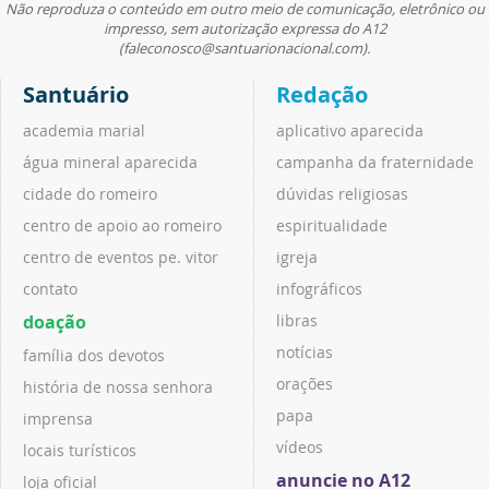
Não reproduza o conteúdo em outro meio de comunicação, eletrônico ou
impresso, sem autorização expressa do A12
(faleconosco@santuarionacional.com).
Santuário
Redação
academia marial
aplicativo aparecida
água mineral aparecida
campanha da fraternidade
cidade do romeiro
dúvidas religiosas
centro de apoio ao romeiro
espiritualidade
centro de eventos pe. vitor
igreja
contato
infográficos
doação
libras
notícias
família dos devotos
orações
história de nossa senhora
papa
imprensa
vídeos
locais turísticos
anuncie no A12
loja oficial