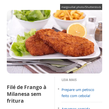
margouillat photo/Shutterstock
LEIA MAIS
Filé de Frango à
Prepare um petisco
Milanesa sem
feito com cebola!
fritura
Amamos comida