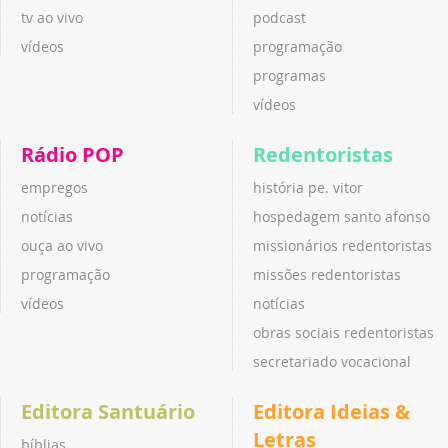
tv ao vivo
podcast
vídeos
programação
programas
vídeos
Rádio POP
Redentoristas
empregos
história pe. vitor
notícias
hospedagem santo afonso
ouça ao vivo
missionários redentoristas
programação
missões redentoristas
vídeos
notícias
obras sociais redentoristas
secretariado vocacional
Editora Santuário
Editora Ideias &
Letras
bíblias