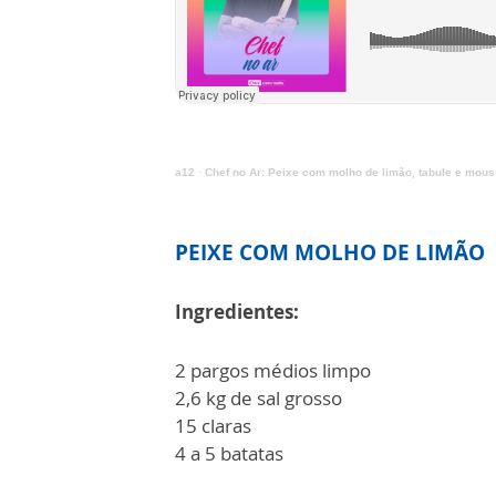
a12
·
Chef no Ar: Peixe com molho de limão, tabule e mous
PEIXE COM MOLHO DE LIMÃO
Ingredientes:
2 pargos médios limpo
2,6 kg de sal grosso
15 claras
4 a 5 batatas