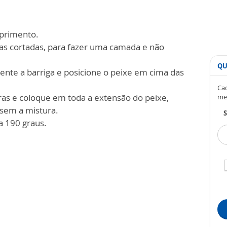
mprimento.
as cortadas, para fazer uma camada e não
QU
ente a barriga e posicione o peixe em cima das
Cad
ras e coloque em toda a extensão do peixe,
me
sem a mistura.
S
a 190 graus.