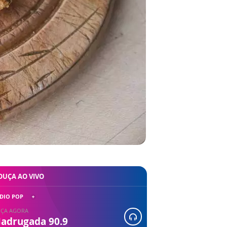
OUÇA AO VIVO
DIO POP
ÇA AGORA
adrugada 90.9