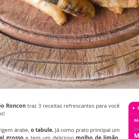
éo Roncon
traz 3 receitas refrescantes para você
os!
RÁ
origem árabe,
o tabule.
Já como prato principal um
OU
M
al grosso
e tem um delicioso
molho de limão.