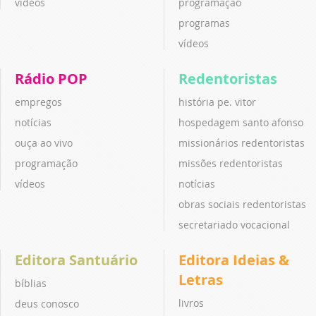
vídeos
programação
programas
vídeos
Rádio POP
Redentoristas
empregos
história pe. vitor
notícias
hospedagem santo afonso
ouça ao vivo
missionários redentoristas
programação
missões redentoristas
vídeos
notícias
obras sociais redentoristas
secretariado vocacional
Editora Santuário
Editora Ideias &
Letras
bíblias
livros
deus conosco