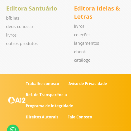
Editora Santuário
Editora Ideias &
Letras
bíblias
livros
deus conosco
coleções
livros
lançamentos
outros produtos
ebook
catálogo
Trabalhe conosco
Aviso de Privacidade
Rel. de Transparência
Programa de Integridade
Direitos Autorais
Fale Conosco