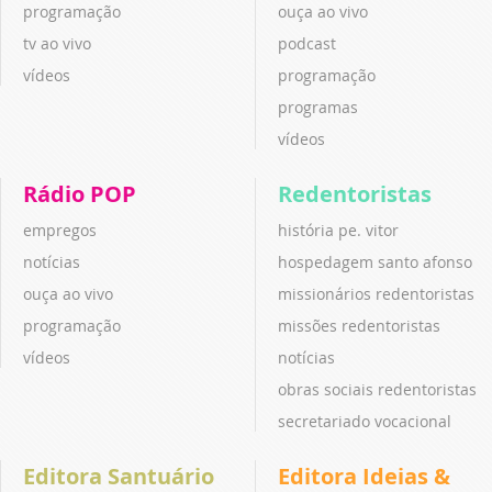
programação
ouça ao vivo
tv ao vivo
podcast
vídeos
programação
programas
vídeos
Rádio POP
Redentoristas
empregos
história pe. vitor
notícias
hospedagem santo afonso
ouça ao vivo
missionários redentoristas
programação
missões redentoristas
vídeos
notícias
obras sociais redentoristas
secretariado vocacional
Editora Santuário
Editora Ideias &