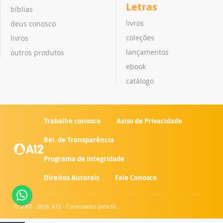
Letras
bíblias
livros
deus conosco
coleções
livros
lançamentos
outros produtos
ebook
catálogo
Trabalhe conosco
Aviso de Privacidade
Rel. de Transparência
Programa de Integridade
Direitos Autorais
Fale Conosco
© 2007 - 2026. A12 - Conectados pela fé.