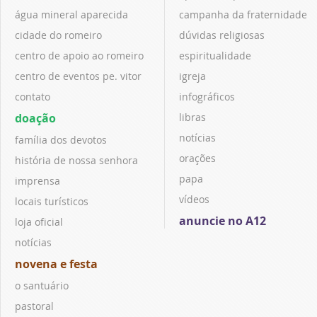
água mineral aparecida
campanha da fraternidade
cidade do romeiro
dúvidas religiosas
centro de apoio ao romeiro
espiritualidade
centro de eventos pe. vitor
igreja
contato
infográficos
doação
libras
notícias
família dos devotos
orações
história de nossa senhora
papa
imprensa
vídeos
locais turísticos
anuncie no A12
loja oficial
notícias
novena e festa
o santuário
pastoral