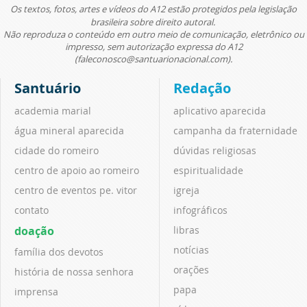
Os textos, fotos, artes e vídeos do A12 estão protegidos pela legislação
brasileira sobre direito autoral.
Não reproduza o conteúdo em outro meio de comunicação, eletrônico ou
impresso, sem autorização expressa do A12
(faleconosco@santuarionacional.com).
Santuário
Redação
academia marial
aplicativo aparecida
água mineral aparecida
campanha da fraternidade
cidade do romeiro
dúvidas religiosas
centro de apoio ao romeiro
espiritualidade
centro de eventos pe. vitor
igreja
contato
infográficos
doação
libras
notícias
família dos devotos
orações
história de nossa senhora
papa
imprensa