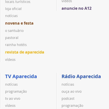
vídeos
locais turísticos
anuncie no A12
loja oficial
notícias
novena e festa
o santuário
pastoral
rainha hotéis
revista de aparecida
vídeos
TV Aparecida
Rádio Aparecida
notícias
notícias
programação
ouça ao vivo
tv ao vivo
podcast
vídeos
programação