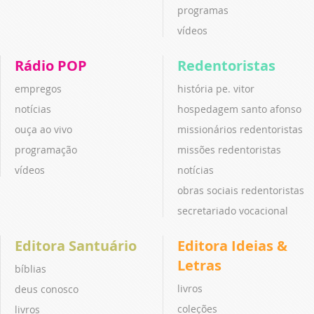
programas
vídeos
Rádio POP
Redentoristas
empregos
história pe. vitor
notícias
hospedagem santo afonso
ouça ao vivo
missionários redentoristas
programação
missões redentoristas
vídeos
notícias
obras sociais redentoristas
secretariado vocacional
Editora Santuário
Editora Ideias &
Letras
bíblias
livros
deus conosco
coleções
livros