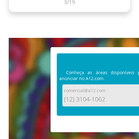
3
/19
Conheça as áreas disponíveis 
anunciar no A12.com.
comercial@a12.com
(12) 3104-1062