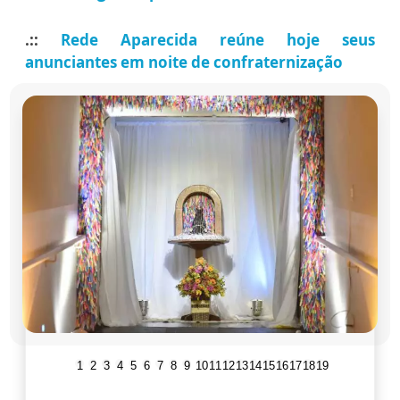
.::
Rede Aparecida reúne hoje seus
anunciantes em noite de confraternização
1
2
3
4
5
6
7
8
9
10
11
12
13
14
15
16
17
18
19