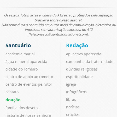
Os textos, fotos, artes e vídeos do A12 estão protegidos pela legislação
brasileira sobre direito autoral.
Não reproduza o conteúdo em outro meio de comunicação, eletrônico ou
impresso, sem autorização expressa do A12
(faleconosco@santuarionacional.com).
Santuário
Redação
academia marial
aplicativo aparecida
água mineral aparecida
campanha da fraternidade
cidade do romeiro
dúvidas religiosas
centro de apoio ao romeiro
espiritualidade
centro de eventos pe. vitor
igreja
contato
infográficos
doação
libras
notícias
família dos devotos
orações
história de nossa senhora