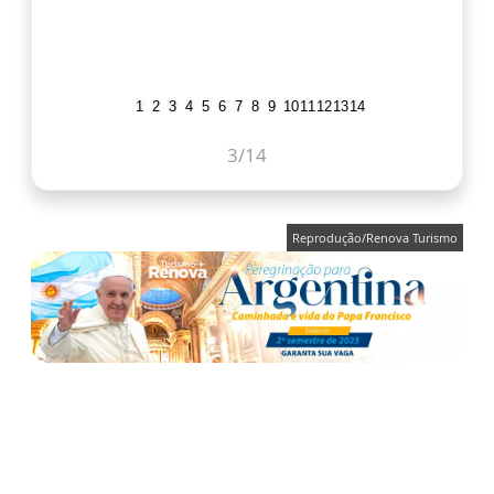
1
2
3
4
5
6
7
8
9
10
11
12
13
14
3
/14
Reprodução/Renova Turismo