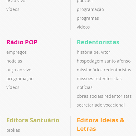
tv ao vivo
podcast
vídeos
programação
programas
vídeos
Rádio POP
Redentoristas
empregos
história pe. vitor
notícias
hospedagem santo afonso
ouça ao vivo
missionários redentoristas
programação
missões redentoristas
vídeos
notícias
obras sociais redentoristas
secretariado vocacional
Editora Santuário
Editora Ideias &
Letras
bíblias