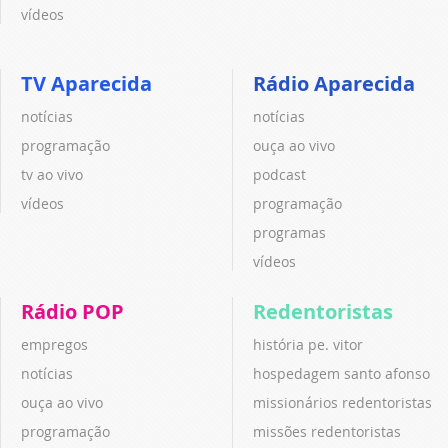
vídeos
TV Aparecida
Rádio Aparecida
notícias
notícias
programação
ouça ao vivo
tv ao vivo
podcast
vídeos
programação
programas
vídeos
Rádio POP
Redentoristas
empregos
história pe. vitor
notícias
hospedagem santo afonso
ouça ao vivo
missionários redentoristas
programação
missões redentoristas