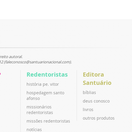
reito autoral.
12 (faleconosco@santuarionacional.com).
P
Redentoristas
Editora
Santuário
história pe. vitor
bíblias
hospedagem santo
afonso
deus conosco
missionários
livros
redentoristas
outros produtos
missões redentoristas
notícias