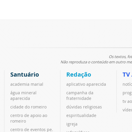
Os textos, fo
Não reproduza o conteúdo em outro meio
Santuário
Redação
TV
academia marial
aplicativo aparecida
notí
água mineral
campanha da
prog
aparecida
fraternidade
tv ao
cidade do romeiro
dúvidas religiosas
víde
centro de apoio ao
espiritualidade
romeiro
igreja
centro de eventos pe.