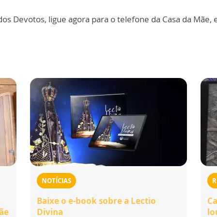
dos Devotos, ligue agora para o telefone da Casa da Mãe, 
NOTÍCIAS
R
Baixe o e-book sobre a Lectio
Ca
Mãe
Divina
lo