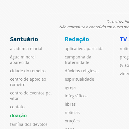
Os textos, fo
Não reproduza o conteúdo em outro meio
Santuário
Redação
TV
academia marial
aplicativo aparecida
notí
água mineral
campanha da
prog
aparecida
fraternidade
tv ao
cidade do romeiro
dúvidas religiosas
víde
centro de apoio ao
espiritualidade
romeiro
igreja
centro de eventos pe.
infográficos
vitor
libras
contato
notícias
doação
orações
família dos devotos