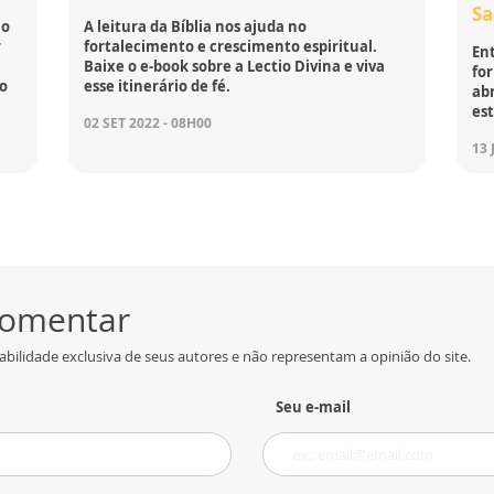
S
no
A leitura da Bíblia nos ajuda no
r
fortalecimento e crescimento espiritual.
Ent
Baixe o e-book sobre a Lectio Divina e viva
fo
do
esse itinerário de fé.
ab
es
02 SET 2022 - 08H00
13 
 comentar
bilidade exclusiva de seus autores e não representam a opinião do site.
Seu e-mail