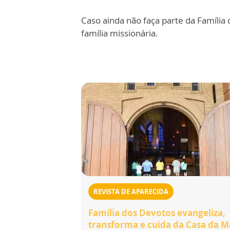
Caso ainda não faça parte da Família 
família missionária.
REVISTA DE APARECIDA
Família dos Devotos evangeliza,
transforma e cuida da Casa da 