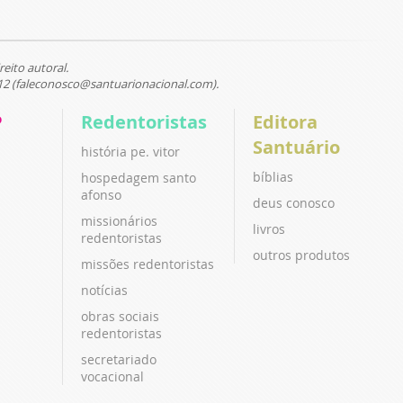
reito autoral.
12 (faleconosco@santuarionacional.com).
P
Redentoristas
Editora
Santuário
história pe. vitor
bíblias
hospedagem santo
afonso
deus conosco
missionários
livros
redentoristas
outros produtos
missões redentoristas
notícias
obras sociais
redentoristas
secretariado
vocacional