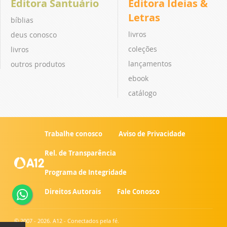
Editora Santuário
Editora Ideias &
Letras
bíblias
livros
deus conosco
coleções
livros
lançamentos
outros produtos
ebook
catálogo
Trabalhe conosco
Aviso de Privacidade
Rel. de Transparência
Programa de Integridade
Direitos Autorais
Fale Conosco
© 2007 - 2026. A12 - Conectados pela fé.