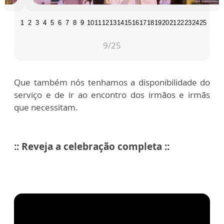
1
2
3
4
5
6
7
8
9
10
11
12
13
14
15
16
17
18
19
20
21
22
23
24
25
9
/25
Que também nós tenhamos a disponibilidade do
serviço e de ir ao encontro dos irmãos e irmãs
que necessitam.
:: Reveja a celebração completa ::