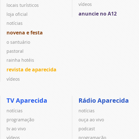
vídeos
locais turísticos
anuncie no A12
loja oficial
notícias
novena e festa
o santuário
pastoral
rainha hotéis
revista de aparecida
vídeos
TV Aparecida
Rádio Aparecida
notícias
notícias
programação
ouça ao vivo
tv ao vivo
podcast
vídeos
programação