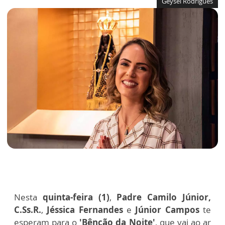
Geysel Rodrigues
Nesta
quinta-feira (1)
,
Padre Camilo Júnior,
C.Ss.R.
,
Jéssica Fernandes
e
Júnior Campos
te
esperam para o
'
Bênção da Noite
'
, que vai ao ar