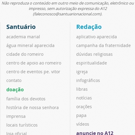
Não reproduza o conteúdo em outro meio de comunicação, eletrônico ou
impresso, sem autorização expressa do A12
(faleconosco@santuarionacional.com).
Santuário
Redação
academia marial
aplicativo aparecida
água mineral aparecida
campanha da fraternidade
cidade do romeiro
dúvidas religiosas
centro de apoio ao romeiro
espiritualidade
centro de eventos pe. vitor
igreja
contato
infográficos
doação
libras
notícias
família dos devotos
orações
história de nossa senhora
papa
imprensa
vídeos
locais turísticos
anuncie no A12
loja oficial