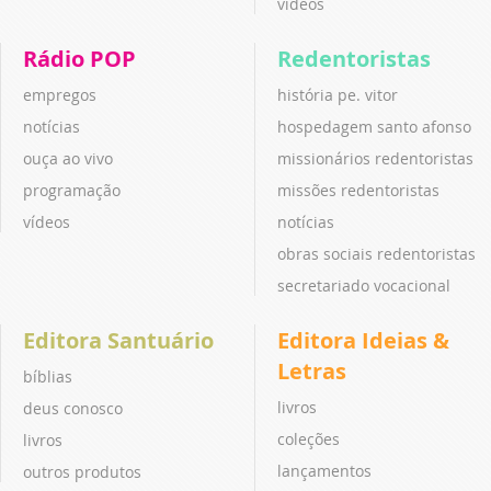
vídeos
Rádio POP
Redentoristas
empregos
história pe. vitor
notícias
hospedagem santo afonso
ouça ao vivo
missionários redentoristas
programação
missões redentoristas
vídeos
notícias
obras sociais redentoristas
secretariado vocacional
Editora Santuário
Editora Ideias &
Letras
bíblias
livros
deus conosco
coleções
livros
lançamentos
outros produtos