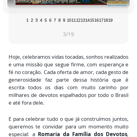
Substituição das telhas marrons por t...
mais
1
2
3
4
5
6
7
8
9
10
11
12
13
14
15
16
17
18
19
3
/19
Hoje, celebramos vidas tocadas, sonhos realizados
e uma missão que segue firme, com esperança e
fé no coração. Cada oferta de amor, cada gesto de
generosidade faz parte dessa história que é
escrita todos os dias com muito carinho por
milhares de devotos espalhados por todo o Brasil
e até fora dele.
E para celebrar tudo o que já construímos juntos,
queremos te convidar para um momento muito
especial: a
Romaria da Família dos Devotos
,