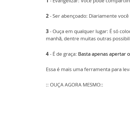
1
- Evangelizar: Você pode compartilh
2
- Ser abençoado: Diariamente você v
3
- Ouça em qualquer lugar: É só colo
manhã,
dentre muitas outras possibil
4
- É de graça:
Basta apenas apertar o
Essa é mais uma ferramenta para lev
:: OUÇA AGORA MESMO::