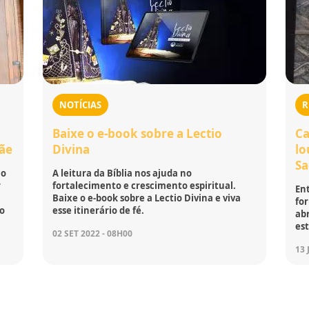
NOTÍCIAS
R
Baixe o e-book sobre a Lectio
Ca
Mãe
Divina
lo
S
no
A leitura da Bíblia nos ajuda no
r
fortalecimento e crescimento espiritual.
Ent
Baixe o e-book sobre a Lectio Divina e viva
fo
do
esse itinerário de fé.
ab
es
02 SET 2022 - 08H00
13 