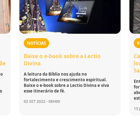
NOTÍCIAS
R
Baixe o e-book sobre a Lectio
Ca
Mãe
Divina
lo
S
no
A leitura da Bíblia nos ajuda no
r
fortalecimento e crescimento espiritual.
Ent
Baixe o e-book sobre a Lectio Divina e viva
fo
do
esse itinerário de fé.
ab
es
02 SET 2022 - 08H00
13 