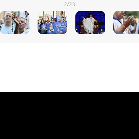
2
/23