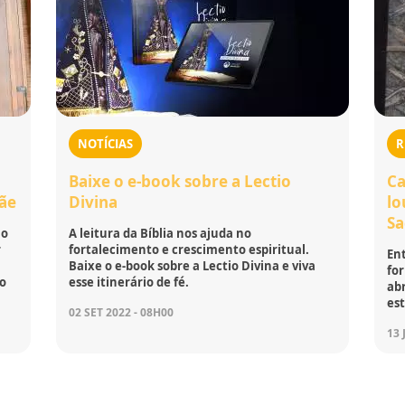
NOTÍCIAS
R
Baixe o e-book sobre a Lectio
Ca
Mãe
Divina
lo
S
no
A leitura da Bíblia nos ajuda no
r
fortalecimento e crescimento espiritual.
Ent
Baixe o e-book sobre a Lectio Divina e viva
fo
do
esse itinerário de fé.
ab
es
02 SET 2022 - 08H00
13 