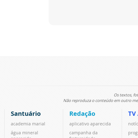
Os textos, fo
Não reproduza o conteúdo em outro meio
Santuário
Redação
TV
academia marial
aplicativo aparecida
notí
água mineral
campanha da
prog