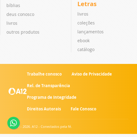
Letras
bíblias
livros
deus conosco
coleções
livros
lançamentos
outros produtos
ebook
catálogo
Trabalhe conosco
Aviso de Privacidade
Rel. de Transparência
Programa de Integridade
Direitos Autorais
Fale Conosco
© 2007 - 2026. A12 - Conectados pela fé.