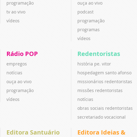
programação
ouça ao vivo
tv ao vivo
podcast
vídeos
programação
programas
vídeos
Rádio POP
Redentoristas
empregos
história pe. vitor
notícias
hospedagem santo afonso
ouça ao vivo
missionários redentoristas
programação
missões redentoristas
vídeos
notícias
obras sociais redentoristas
secretariado vocacional
Editora Santuário
Editora Ideias &