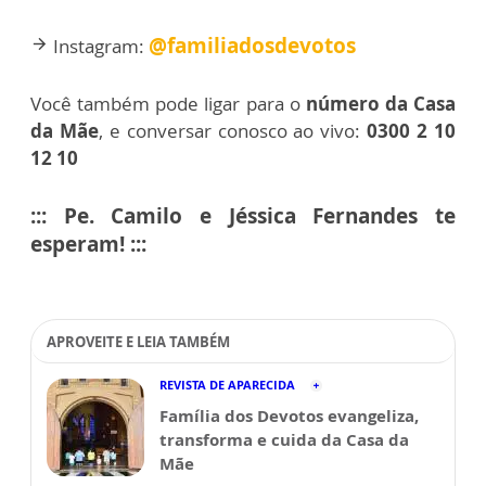
@familiadosdevotos
Instagram:
arrow_forward
Você também pode ligar para o
número da Casa
da Mãe
, e conversar conosco ao vivo:
0300 2 10
12 10
::: Pe. Camilo e Jéssica Fernandes te
esperam! :::
APROVEITE E LEIA TAMBÉM
REVISTA DE APARECIDA
Família dos Devotos evangeliza,
transforma e cuida da Casa da
Mãe