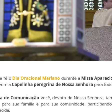
e fé o
Dia Oracional Mariano
durante a
Missa Aparecid
vem a
Capelinha peregrina de Nossa Senhora
para todo
da de Comunicação
você, devoto de Nossa Senhora, ta
para sua família e para sua comunidade, participand
cida.