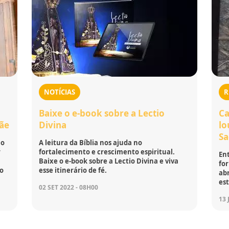
NOTÍCIAS
R
Baixe o e-book sobre a Lectio
Ca
Mãe
Divina
lo
S
no
A leitura da Bíblia nos ajuda no
r
fortalecimento e crescimento espiritual.
Ent
Baixe o e-book sobre a Lectio Divina e viva
fo
do
esse itinerário de fé.
ab
es
02 SET 2022 - 08H00
13 