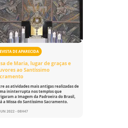
EVISTA DE APARECIDA
sa de Maria, lugar de graças e
uvores ao Santíssimo
acramento
re as atividades mais antigas realizadas de
rma ininterrupta nos templos que
rigaram a Imagem da Padroeira do Brasil,
tá a Missa do Santíssimo Sacramento.
JUN 2022 - 08H47