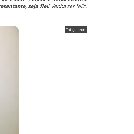
resentante
,
seja fiel
! Venha ser feliz,
Thiago Leon