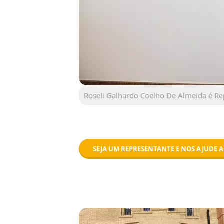
Roseli Galhardo Coelho De Almeida é Re
SEJA UM REPRESENTANTE E NOS AJUDE A