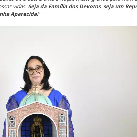
ossas vidas.
Seja da Família dos Devotos
,
seja um Rep
inha Aparecida
!
”