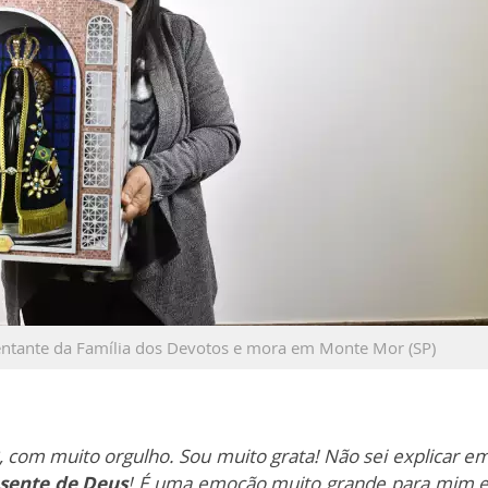
sentante da Família dos Devotos e mora em Monte Mor (SP)
, com muito orgulho. Sou muito grata! Não sei explicar em
sente de Deus
! É uma emoção muito grande para mim 