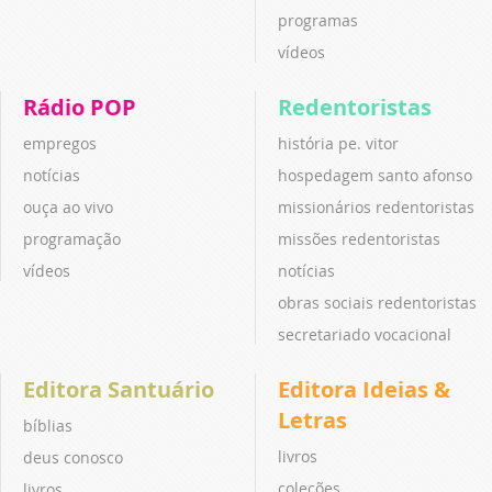
programas
vídeos
Rádio POP
Redentoristas
empregos
história pe. vitor
notícias
hospedagem santo afonso
ouça ao vivo
missionários redentoristas
programação
missões redentoristas
vídeos
notícias
obras sociais redentoristas
secretariado vocacional
Editora Santuário
Editora Ideias &
Letras
bíblias
livros
deus conosco
coleções
livros