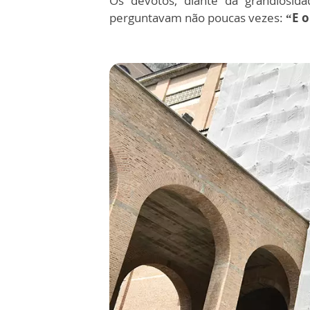
Os devotos, diante da grandiosida
perguntavam não poucas vezes:
“E 