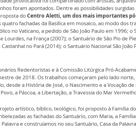
dade provocativa foi compartilhado com artistas, arquiteto
inhos foram apontados. Dentre as possibilidades surgida
 proposta do
Centro Aletti, um dos mais importantes pól
s quatro fachadas da Basílica em mosaico, ao modo dos tra
lico no Vaticano, a pedido de São João Paulo em 1996; o 
de Lourdes, na França (2007); o Santuário de São Pio de P
de Castanhal no Pará (2014); o Santuário Nacional São João
onários Redentoristas e à Comissão Litúrgica Pró-Acabam
estre de 2018. Os trabalhos começaram pelo lado norte, 
do, desde a História de José, o Nascimento e a Vocação de
 Povo, a Páscoa, a Libertação, a Travessia do Mar Vermelh
jeto artístico, bíblico, teológico, foi proposto à Família
ezadas as fachadas do Santuário, com Maria, a Família s
a Palavra e construíamos no seu Santuário, Casa da Palavra