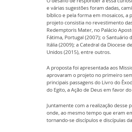
O desafio de responder a essa curiosi
e várias sugestões foram dadas, cam
bíblico e pela forma em mosaicos, a
projeto consistia no revestimento da
Redemptoris Mater, no Palácio Apostó
Fátima, Portugal (2007); o Santuário 
Itália (2009); a Catedral da Diocese 
Unidos (2015), entre outros.
A proposta foi apresentada aos Missi
aprovaram o projeto no primeiro sem
principais passagens do Livro do Êxo
do Egito, a Ação de Deus em favor do
Juntamente com a realização desse pro
onde, ao mesmo tempo que eram embel
tornando-se discípulos e discípulas d