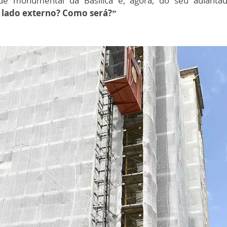
de monumental da Basílica e, agora, do seu adianta
o lado externo? Como será?”