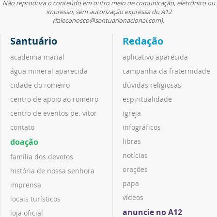
Não reproduza o conteúdo em outro meio de comunicação, eletrônico ou
impresso, sem autorização expressa do A12
(faleconosco@santuarionacional.com).
Santuário
Redação
academia marial
aplicativo aparecida
água mineral aparecida
campanha da fraternidade
cidade do romeiro
dúvidas religiosas
centro de apoio ao romeiro
espiritualidade
centro de eventos pe. vitor
igreja
contato
infográficos
doação
libras
notícias
família dos devotos
orações
história de nossa senhora
papa
imprensa
vídeos
locais turísticos
anuncie no A12
loja oficial