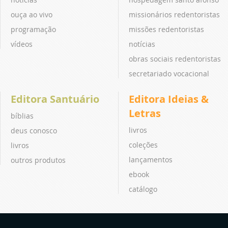
ouça ao vivo
missionários redentoristas
programação
missões redentoristas
vídeos
notícias
obras sociais redentoristas
secretariado vocacional
Editora Santuário
Editora Ideias &
Letras
bíblias
livros
deus conosco
coleções
livros
lançamentos
outros produtos
ebook
catálogo