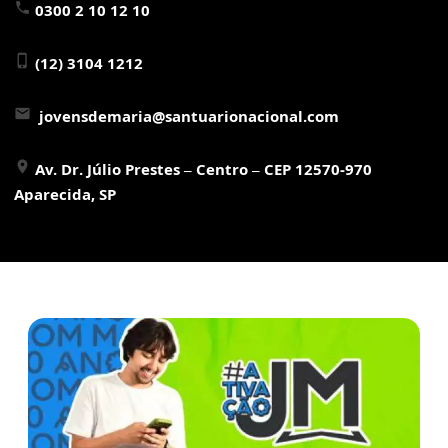
phone
0300 2 10 12 10
phone_iphone
(12) 3104 1212
email
jovensdemaria@santuarionacional.com
location_on
Av. Dr. Júlio Prestes – Centro – CEP 12570-970
Aparecida, SP