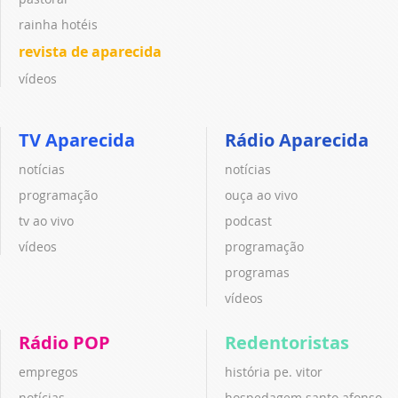
rainha hotéis
revista de aparecida
vídeos
TV Aparecida
Rádio Aparecida
notícias
notícias
programação
ouça ao vivo
tv ao vivo
podcast
vídeos
programação
programas
vídeos
Rádio POP
Redentoristas
empregos
história pe. vitor
notícias
hospedagem santo afonso