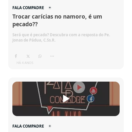
FALA COMPADRE
Trocar carícias no namoro, é um
pecado??
Será que é pecado? Descubra com a resposta do Pe.
Jonas de Pádua, C.Ss.R.
HÁ 4 ANOS
FALA COMPADRE