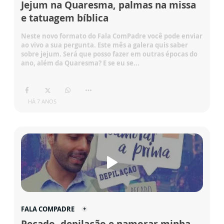
Jejum na Quaresma, palmas na missa
e tatuagem bíblica
Neste novo formato do Fala ComPadre você pode enviar
ao vivo a sua pergunta. Este mês a galera quis saber
sobre jejum. Será que posso fazer em outras épocas do
ano, além da Quaresma? E se eu se...
HÁ 7 ANOS
FALA COMPADRE
Pecado, depilação e namorar minha