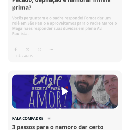
prima?
Vocês perguntam e o padre responde! Fomos dar um
rolê em São Paulo e aproveitamos para o Padre Marcelo
Magalhães responder suas dúvidas em plena Av.
Paulista.
HÁ 7 ANOS
FALA COMPADRE
3 passos para o namoro dar certo