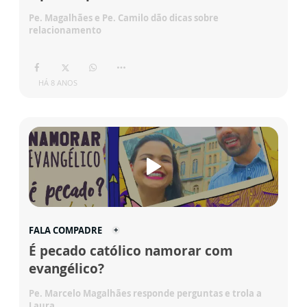
Pe. Magalhães e Pe. Camilo dão dicas sobre
relacionamento
HÁ 8 ANOS
FALA COMPADRE
É pecado católico namorar com
evangélico?
Pe. Marcelo Magalhães responde perguntas e trola a
Laura