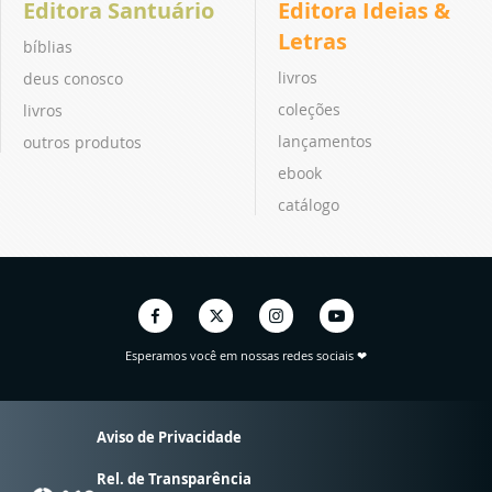
Editora Santuário
Editora Ideias &
Letras
bíblias
livros
deus conosco
coleções
livros
lançamentos
outros produtos
ebook
catálogo
Esperamos você em nossas redes sociais ❤
Aviso de Privacidade
Rel. de Transparência