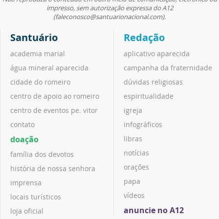
impresso, sem autorização expressa do A12
(faleconosco@santuarionacional.com).
Santuário
Redação
academia marial
aplicativo aparecida
água mineral aparecida
campanha da fraternidade
cidade do romeiro
dúvidas religiosas
centro de apoio ao romeiro
espiritualidade
centro de eventos pe. vitor
igreja
contato
infográficos
doação
libras
notícias
família dos devotos
orações
história de nossa senhora
papa
imprensa
vídeos
locais turísticos
anuncie no A12
loja oficial