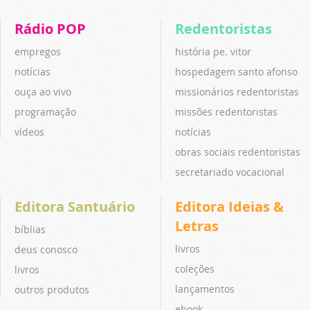
Rádio POP
Redentoristas
empregos
história pe. vitor
notícias
hospedagem santo afonso
ouça ao vivo
missionários redentoristas
programação
missões redentoristas
vídeos
notícias
obras sociais redentoristas
secretariado vocacional
Editora Santuário
Editora Ideias &
Letras
bíblias
livros
deus conosco
coleções
livros
lançamentos
outros produtos
ebook