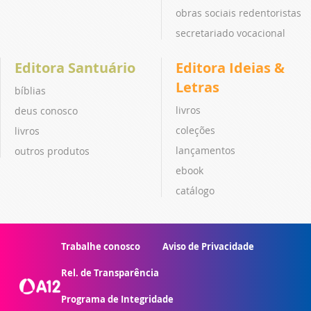
obras sociais redentoristas
secretariado vocacional
Editora Santuário
Editora Ideias &
Letras
bíblias
livros
deus conosco
coleções
livros
lançamentos
outros produtos
ebook
catálogo
Trabalhe conosco
Aviso de Privacidade
Rel. de Transparência
Programa de Integridade