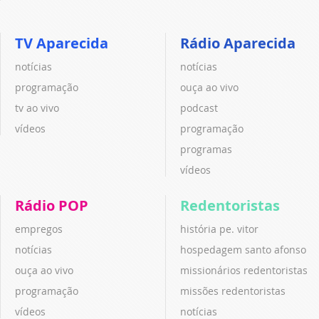
TV Aparecida
Rádio Aparecida
notícias
notícias
programação
ouça ao vivo
tv ao vivo
podcast
vídeos
programação
programas
vídeos
Rádio POP
Redentoristas
empregos
história pe. vitor
notícias
hospedagem santo afonso
ouça ao vivo
missionários redentoristas
programação
missões redentoristas
vídeos
notícias