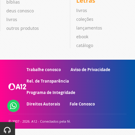
Letras
bíblias
livros
deus conosco
coleções
livros
lançamentos
outros produtos
ebook
catálogo
Trabalhe conosco
Aviso de Privacidade
Rel. de Transparência
Programa de Integridade
Direitos Autorais
Fale Conosco
© 2007 - 2026. A12 - Conectados pela fé.