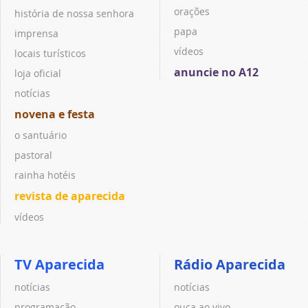
orações
história de nossa senhora
papa
imprensa
vídeos
locais turísticos
anuncie no A12
loja oficial
notícias
novena e festa
o santuário
pastoral
rainha hotéis
revista de aparecida
vídeos
TV Aparecida
Rádio Aparecida
notícias
notícias
programação
ouça ao vivo