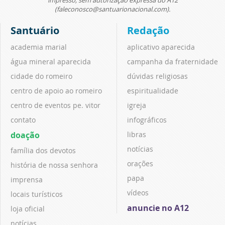
(faleconosco@santuarionacional.com).
Santuário
Redação
academia marial
aplicativo aparecida
água mineral aparecida
campanha da fraternidade
cidade do romeiro
dúvidas religiosas
centro de apoio ao romeiro
espiritualidade
centro de eventos pe. vitor
igreja
contato
infográficos
doação
libras
notícias
família dos devotos
orações
história de nossa senhora
papa
imprensa
vídeos
locais turísticos
anuncie no A12
loja oficial
notícias