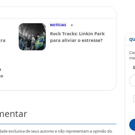
NOTÍCIAS
Rock Tracks: Linkin Park
QU
ira
para aliviar o estresse?
Cad
me
S
m
 o
omentar
dade exclusiva de seus autores e não representam a opinião do