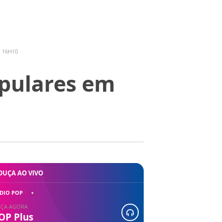
- 16H10
opulares em
OUÇA AO VIVO
DIO POP
ÇA AGORA
OP Plus