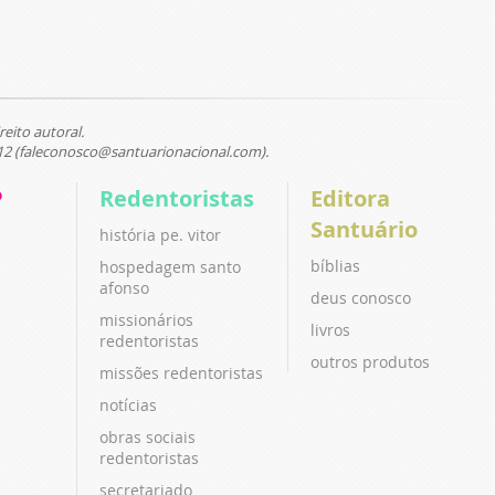
reito autoral.
12 (faleconosco@santuarionacional.com).
P
Redentoristas
Editora
Santuário
história pe. vitor
bíblias
hospedagem santo
afonso
deus conosco
missionários
livros
redentoristas
outros produtos
missões redentoristas
notícias
obras sociais
redentoristas
secretariado