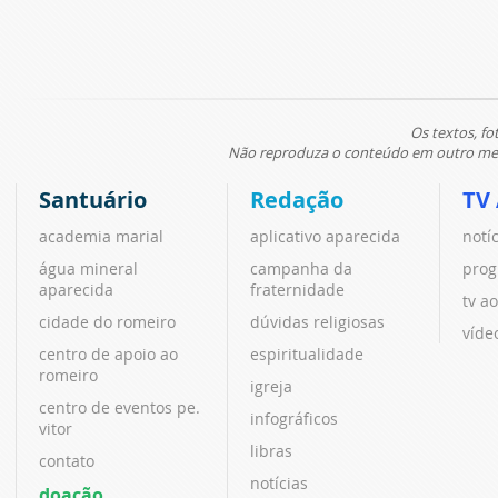
Os textos, fo
Não reproduza o conteúdo em outro meio
Santuário
Redação
TV
academia marial
aplicativo aparecida
notí
água mineral
campanha da
prog
aparecida
fraternidade
tv ao
cidade do romeiro
dúvidas religiosas
víde
centro de apoio ao
espiritualidade
romeiro
igreja
centro de eventos pe.
infográficos
vitor
libras
contato
notícias
doação