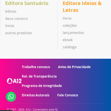
Editora Santuário
Editora Ideias &
Letras
bíblias
livros
deus conosco
coleções
livros
lançamentos
outros produtos
ebook
catálogo
Trabalhe conosco
Aviso de Privacidade
Rel. de Transparência
Programa de Integridade
Direitos Autorais
Fale Conosco
© 2007 - 2026. A12 - Conectados pela fé.