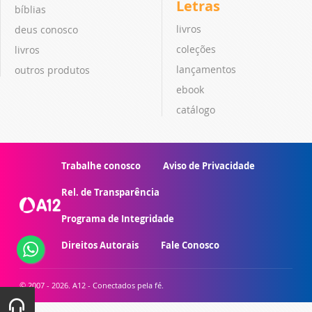
Letras
bíblias
livros
deus conosco
coleções
livros
lançamentos
outros produtos
ebook
catálogo
Trabalhe conosco
Aviso de Privacidade
Rel. de Transparência
Programa de Integridade
Direitos Autorais
Fale Conosco
© 2007 - 2026. A12 - Conectados pela fé.