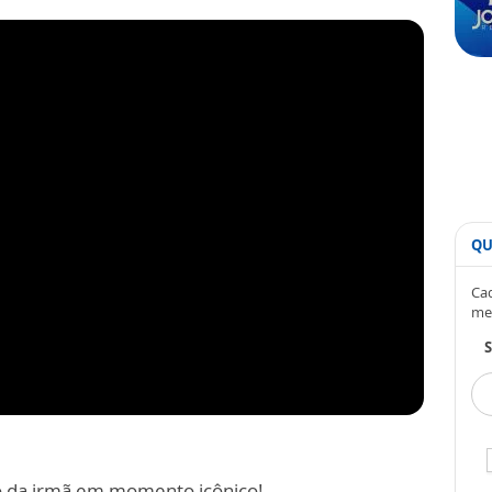
QU
Cad
me
S
do da irmã em momento icônico!