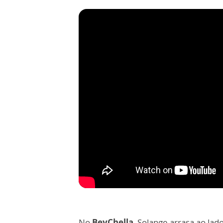
No
BeyChella
, Solange arrasa ao la