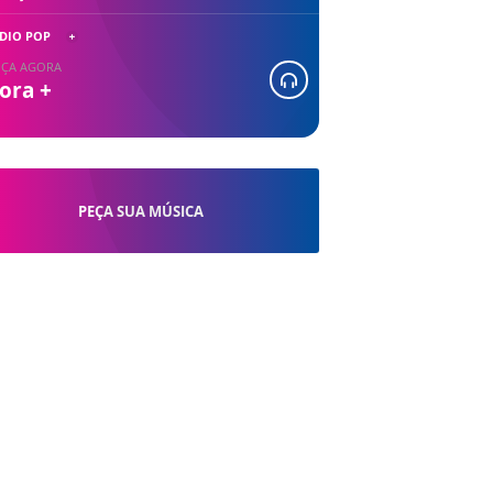
DIO POP
ÇA AGORA
ora +
PEÇA SUA MÚSICA