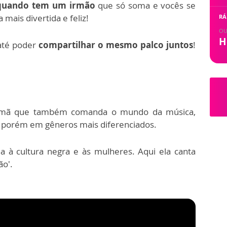
quando tem um irmão
que só soma e vocês se
 mais divertida e feliz!
RÁ
OU
H
até poder
compartilhar o mesmo palco juntos
!
rmã que também comanda o mundo da música,
porém em gêneros mais diferenciados.
da à cultura negra e às mulheres. Aqui ela canta
ão'.