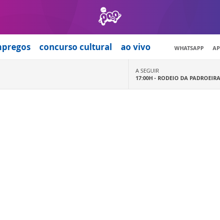
mpregos
concurso cultural
ao vivo
WHATSAPP
AP
A SEGUIR
17:00H -
RODEIO DA PADROEIR