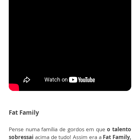
Fat Family
Pense numa família de gordos em que
o talento
sobressai
acima de tudo! Assim era a
Fat Family,