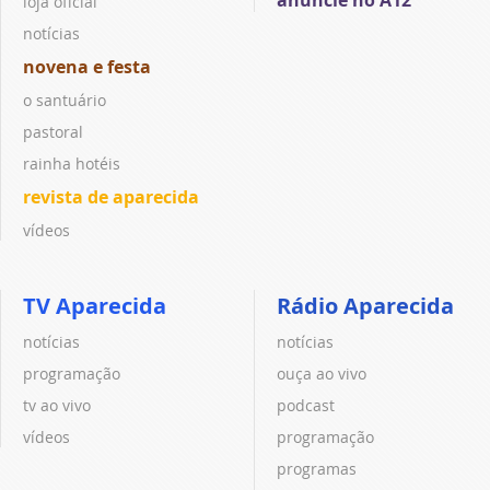
anuncie no A12
loja oficial
notícias
novena e festa
o santuário
pastoral
rainha hotéis
revista de aparecida
vídeos
TV Aparecida
Rádio Aparecida
notícias
notícias
programação
ouça ao vivo
tv ao vivo
podcast
vídeos
programação
programas