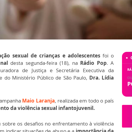
ção sexual de crianças e adolescentes
foi o
onal
desta segunda-feira (18), na
Rádio Pop
. A
uradora de Justiça e Secretária Executiva da
RÁ
e do Ministério Público de São Paulo,
Dra. Lídia
OU
P
a campanha
Maio Laranja
, realizada em todo o país
to da violência sexual infantojuvenil.
ou sobre os desafios no enfrentamento à violência
 indicar situações de abuso e a
importância da