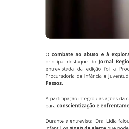
O
combate ao abuso e à explora
principal destaque do
Jornal Regi
entrevistada da edição foi a Proc
Procuradoria de Infância e Juventud
Passos.
A participação integrou as ações d
para
conscientização e enfrentamen
Durante a entrevista, Dra. Lídia fal
infantil, os
sinais de alerta
que podem