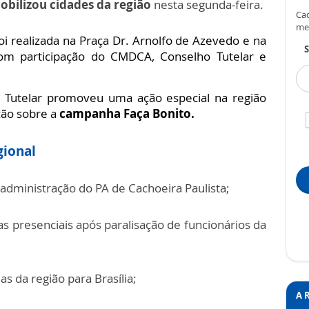
obilizou cidades da região
nesta segunda-feira.
Cad
me
oi realizada na Praça Dr. Arnolfo de Azevedo e na
S
com participação do CMDCA, Conselho Tutelar e
o Tutelar promoveu uma ação especial na região
ção sobre a
campanha Faça Bonito.
gional
dministração do PA de Cachoeira Paulista;
 presenciais após paralisação de funcionários da
 da região para Brasília;
A 