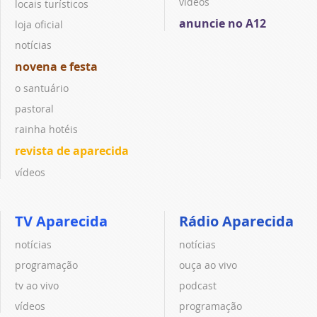
vídeos
locais turísticos
anuncie no A12
loja oficial
notícias
novena e festa
o santuário
pastoral
rainha hotéis
revista de aparecida
vídeos
TV Aparecida
Rádio Aparecida
notícias
notícias
programação
ouça ao vivo
tv ao vivo
podcast
vídeos
programação