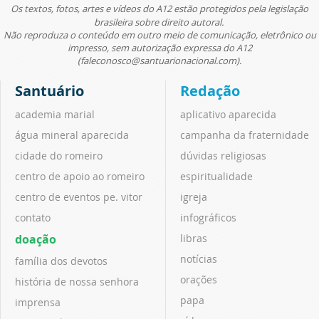
Os textos, fotos, artes e vídeos do A12 estão protegidos pela legislação
brasileira sobre direito autoral.
Não reproduza o conteúdo em outro meio de comunicação, eletrônico ou
impresso, sem autorização expressa do A12
(faleconosco@santuarionacional.com).
Santuário
Redação
academia marial
aplicativo aparecida
água mineral aparecida
campanha da fraternidade
cidade do romeiro
dúvidas religiosas
centro de apoio ao romeiro
espiritualidade
centro de eventos pe. vitor
igreja
contato
infográficos
doação
libras
notícias
família dos devotos
orações
história de nossa senhora
papa
imprensa