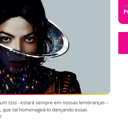
OU
P
dum tsss
- estará sempre em nossas lembranças –
so, que tal homenageá-lo dançando essas
?