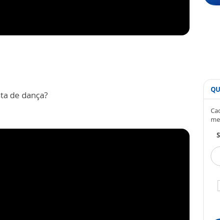
QU
sta de dança?
Cad
me
S