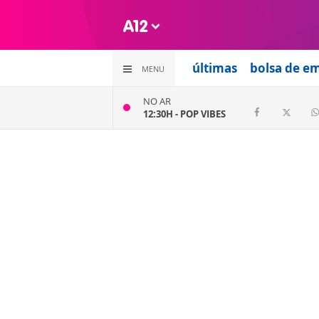
últimas
bolsa de e
MENU
NO AR
12:30H -
POP VIBES