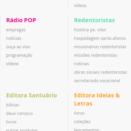
vídeos
Rádio POP
Redentoristas
empregos
história pe. vitor
notícias
hospedagem santo afonso
ouça ao vivo
missionários redentoristas
programação
missões redentoristas
vídeos
notícias
obras sociais redentoristas
secretariado vocacional
Editora Santuário
Editora Ideias &
Letras
bíblias
livros
deus conosco
coleções
livros
lançamentos
outros produtos