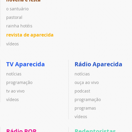
o santuário
pastoral
rainha hotéis
revista de aparecida
vídeos
TV Aparecida
Rádio Aparecida
notícias
notícias
programação
ouça ao vivo
tv ao vivo
podcast
vídeos
programação
programas
vídeos
Rádio POP
Redentoristas