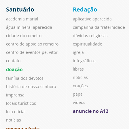
Santuário
Redação
academia marial
aplicativo aparecida
água mineral aparecida
campanha da fraternidade
cidade do romeiro
dúvidas religiosas
centro de apoio ao romeiro
espiritualidade
centro de eventos pe. vitor
igreja
contato
infográficos
doação
libras
notícias
família dos devotos
orações
história de nossa senhora
papa
imprensa
vídeos
locais turísticos
anuncie no A12
loja oficial
notícias
novena e festa