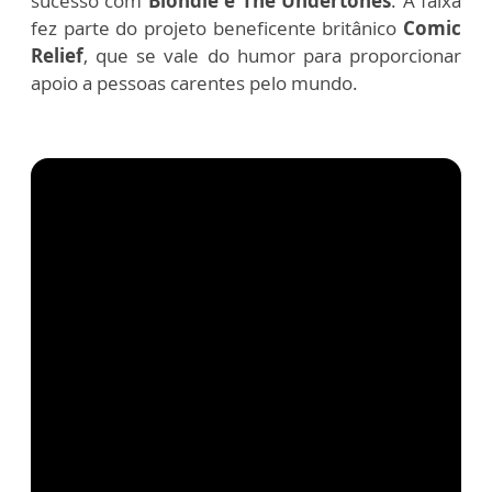
sucesso com
Blondie e The Undertones
. A faixa
fez parte do projeto beneficente britânico
Comic
Relief
, que se vale do humor para proporcionar
apoio a pessoas carentes pelo mundo.