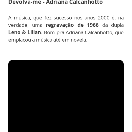
Devolva-me - Adriana Calcanhotto
A música, que fez sucesso nos anos 2000 é, na
verdade, uma
regravação de 1966
da dupla
Leno & Lilian
. Bom pra Adriana Calcanhotto, que
emplacou a música até em novela.