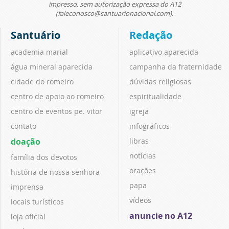
impresso, sem autorização expressa do A12
(faleconosco@santuarionacional.com).
Santuário
Redação
academia marial
aplicativo aparecida
água mineral aparecida
campanha da fraternidade
cidade do romeiro
dúvidas religiosas
centro de apoio ao romeiro
espiritualidade
centro de eventos pe. vitor
igreja
contato
infográficos
doação
libras
notícias
família dos devotos
orações
história de nossa senhora
papa
imprensa
vídeos
locais turísticos
anuncie no A12
loja oficial