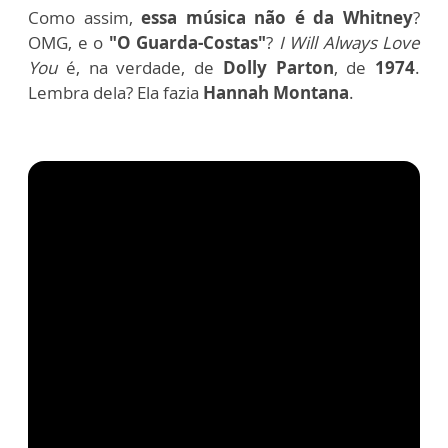
Como assim,
essa música não é da Whitney
?
OMG, e o
"O Guarda-Costas"
?
I Will Always Love
You
é, na verdade, de
Dolly Parton
, de
1974
.
Lembra dela? Ela fazia
Hannah Montana
.