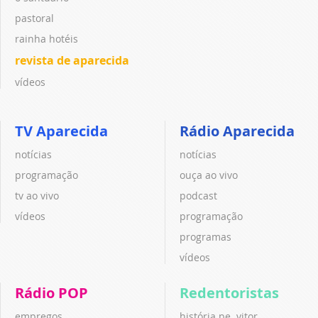
pastoral
rainha hotéis
revista de aparecida
vídeos
TV Aparecida
Rádio Aparecida
notícias
notícias
programação
ouça ao vivo
tv ao vivo
podcast
vídeos
programação
programas
vídeos
Rádio POP
Redentoristas
empregos
história pe. vitor