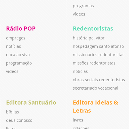
programas
vídeos
Rádio POP
Redentoristas
empregos
história pe. vitor
notícias
hospedagem santo afonso
ouça ao vivo
missionários redentoristas
programação
missões redentoristas
vídeos
notícias
obras sociais redentoristas
secretariado vocacional
Editora Santuário
Editora Ideias &
Letras
bíblias
livros
deus conosco
coleções
livros