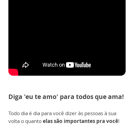
Diga 'eu te amo' para todos que ama!
Todo dia é dia para você dizer às pessoas à sua
volta o quanto
elas
são importantes pra você
!