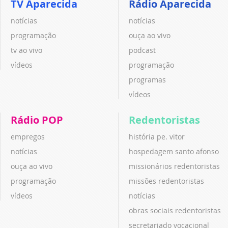
TV Aparecida
Rádio Aparecida
notícias
notícias
programação
ouça ao vivo
tv ao vivo
podcast
vídeos
programação
programas
vídeos
Rádio POP
Redentoristas
empregos
história pe. vitor
notícias
hospedagem santo afonso
ouça ao vivo
missionários redentoristas
programação
missões redentoristas
vídeos
notícias
obras sociais redentoristas
secretariado vocacional