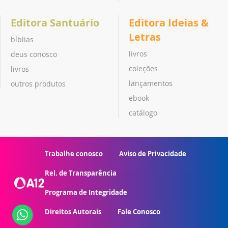
Editora Santuário
Editora Ideias &
Letras
bíblias
livros
deus conosco
coleções
livros
lançamentos
outros produtos
ebook
catálogo
Trabalhe conosco
Aviso de Privacidade
Rel. de Transparência
Programa de Integridade
Direitos Autorais
Fale Conosco