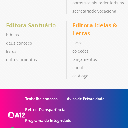
obras sociais redentoristas
secretariado vocacional
Editora Santuário
Editora Ideias &
Letras
bíblias
livros
deus conosco
coleções
livros
lançamentos
outros produtos
ebook
catálogo
Trabalhe conosco
Aviso de Privacidade
Rel. de Transparência
Programa de Integridade