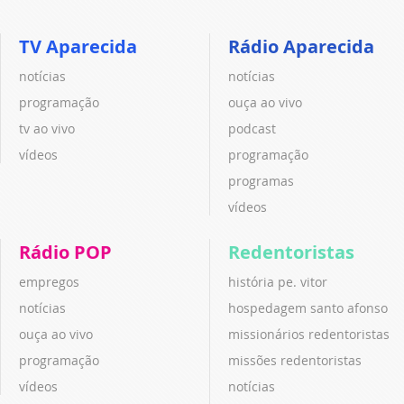
TV Aparecida
Rádio Aparecida
notícias
notícias
programação
ouça ao vivo
tv ao vivo
podcast
vídeos
programação
programas
vídeos
Rádio POP
Redentoristas
empregos
história pe. vitor
notícias
hospedagem santo afonso
ouça ao vivo
missionários redentoristas
programação
missões redentoristas
vídeos
notícias