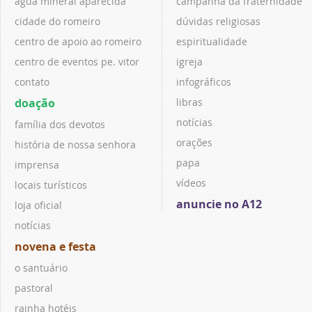
água mineral aparecida
campanha da fraternidade
cidade do romeiro
dúvidas religiosas
centro de apoio ao romeiro
espiritualidade
centro de eventos pe. vitor
igreja
contato
infográficos
doação
libras
notícias
família dos devotos
orações
história de nossa senhora
papa
imprensa
vídeos
locais turísticos
anuncie no A12
loja oficial
notícias
novena e festa
o santuário
pastoral
rainha hotéis