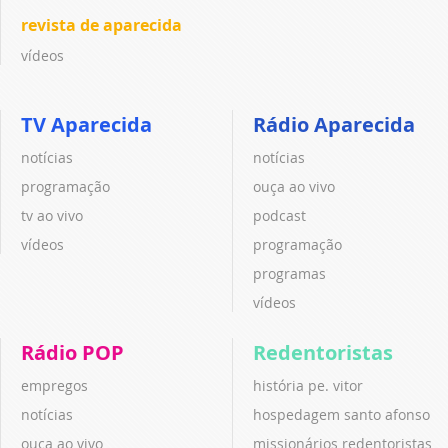
revista de aparecida
vídeos
TV Aparecida
Rádio Aparecida
notícias
notícias
programação
ouça ao vivo
tv ao vivo
podcast
vídeos
programação
programas
vídeos
Rádio POP
Redentoristas
empregos
história pe. vitor
notícias
hospedagem santo afonso
ouça ao vivo
missionários redentoristas