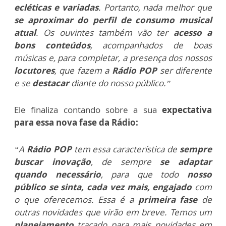
ecléticas e variadas
. Portanto, nada melhor que
se aproximar do perfil de consumo musical
atual
. Os ouvintes também vão ter
acesso a
bons conteúdos
, acompanhados de boas
músicas e, para completar, a presença dos nossos
locutores
, que fazem a
Rádio POP
ser diferente
e se
destacar
diante do nosso público.”
Ele finaliza contando sobre a sua
expectativa
para essa nova fase da Rádio:
“A
Rádio POP
tem essa característica de
sempre
buscar inovação
, de sempre
se adaptar
quando necessário
, para que todo
nosso
público se sinta, cada vez mais, engajado
com
o que oferecemos. Essa é a
primeira fase
de
outras novidades que virão em breve. Temos um
planejamento
traçado para mais novidades em