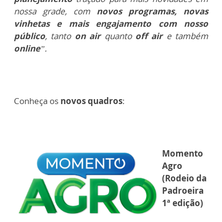
nossa grade, com
novos programas, novas
vinhetas e mais engajamento com nosso
público
, tanto
on air
quanto
off air
e também
online
”.
Conheça os
novos quadros
:
Momento
Agro
(Rodeio da
Padroeira
1ª edição)