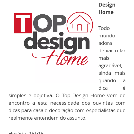
Design
Home
Todo
mundo
adora
deixar o lar
mais
agradável,
ainda mais
quando a
dica é
simples e objetiva. O Top Design Home vem de
encontro a esta necessidade dos ouvintes com
dicas para casa e decoração com especialistas que
realmente entendem do assunto.
Horário: 15h15