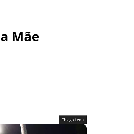
ida Mãe
Thiago Leon