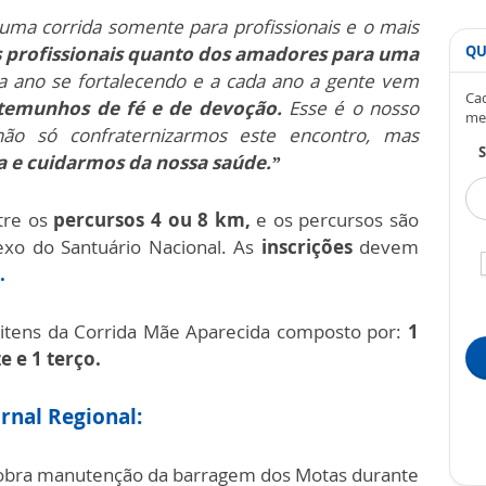
uma corrida somente para profissionais e o mais
 profissionais quanto dos amadores para uma
QU
a ano se fortalecendo e a cada ano a gente vem
Cad
temunhos de fé e de devoção.
Esse é o nosso
me
 não só confraternizarmos este encontro, mas
S
a e cuidarmos da nossa saúde.”
tre os
percursos 4 ou 8 km,
e os percursos são
exo do Santuário Nacional. As
inscrições
devem
.
itens da Corrida Mãe Aparecida composto por:
1
e e 1 terço.
rnal Regional:
obra manutenção da barragem dos Motas durante