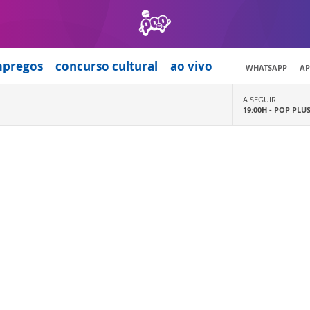
mpregos
concurso cultural
ao vivo
WHATSAPP
AP
A SEGUIR
19:00H -
POP PLU