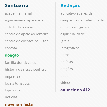
Santuário
Redação
academia marial
aplicativo aparecida
água mineral aparecida
campanha da fraternidade
cidade do romeiro
dúvidas religiosas
centro de apoio ao romeiro
espiritualidade
centro de eventos pe. vitor
igreja
contato
infográficos
doação
libras
notícias
família dos devotos
orações
história de nossa senhora
papa
imprensa
vídeos
locais turísticos
anuncie no A12
loja oficial
notícias
novena e festa