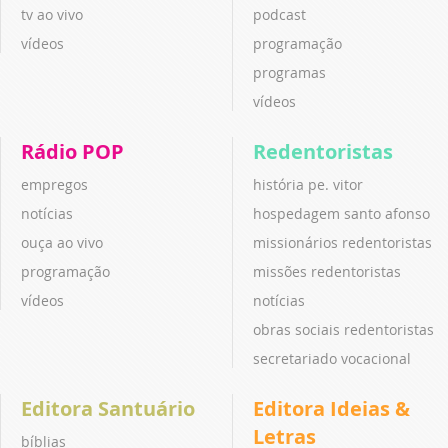
tv ao vivo
podcast
vídeos
programação
programas
vídeos
Rádio POP
Redentoristas
empregos
história pe. vitor
notícias
hospedagem santo afonso
ouça ao vivo
missionários redentoristas
programação
missões redentoristas
vídeos
notícias
obras sociais redentoristas
secretariado vocacional
Editora Santuário
Editora Ideias &
Letras
bíblias